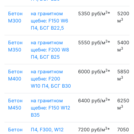
3
Бетон
на гранитном
5350 руб/м
*
5200 р
3
М300
щебне: F150 W6
м
П4, БСГ В22,5
3
Бетон
на гранитном
5550 руб/м
*
5400 р
3
М350
щебне: F200 W8
м
П4, БСГ В25
3
Бетон
на гранитном
6000 руб/м
*
5850 р
3
М400
щебне: F200
м
W10 П4, БСГ В30
3
Бетон
на гранитном
6400 руб/м
*
6250 р
3
М450
щебне: F150 W12
м
B35
3
Бетон
П4, F300, W12
7200 руб/м
*
7050 р