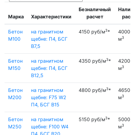
Безналичный
Налич
Марка
Характеристики
расчет
расч
3
Бетон
на гранитном
4150 руб/м
*
4000 р
3
М100
щебне: П4, БСГ
м
В7,5
3
Бетон
на гранитном
4350 руб/м
*
4200 р
3
М150
щебне: П4, БСГ
м
В12,5
3
Бетон
на гранитном
4800 руб/м
*
4650 р
3
М200
щебне: F75 W2
м
П4, БСГ В15
3
Бетон
на гранитном
5150 руб/м
*
5000 р
3
М250
щебне: F100 W4
м
П4, БСГ В20