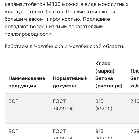
керамзитобетон M300 можно в виде монолитных
или пустотелых блоков. Первые отличаются
большим весом и прочностью. Последние
обладают более низкими показателями
теплопроводности.
Работаем в Челябинске и Челябинской области.
Класс
(марка)
Пл
Наименование
Нормативный
бетона
бет
продукции
документ
(раствора)
кг/
БСГ
ГОСТ
В15
24
7473-94
(М200)
БСГ
ГОСТ
В15
23
7473-94
(М200)