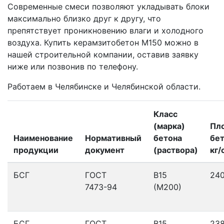
Современные смеси позволяют укладывать блоки
максимально близко друг к другу, что
препятствует проникновению влаги и холодного
воздуха. Купить керамзитобетон M150 можно в
нашей строительной компании, оставив заявку
ниже или позвонив по телефону.
Работаем в Челябинске и Челябинской области.
Класс
(марка)
Пл
Наименование
Нормативный
бетона
бет
продукции
документ
(раствора)
кг/
БСГ
ГОСТ
В15
24
7473-94
(М200)
БСГ
ГОСТ
В15
23