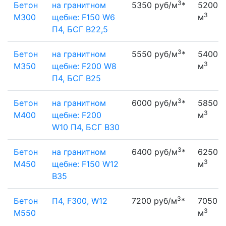
3
Бетон
на гранитном
5350 руб/м
*
5200 р
3
М300
щебне: F150 W6
м
П4, БСГ В22,5
3
Бетон
на гранитном
5550 руб/м
*
5400 р
3
М350
щебне: F200 W8
м
П4, БСГ В25
3
Бетон
на гранитном
6000 руб/м
*
5850 р
3
М400
щебне: F200
м
W10 П4, БСГ В30
3
Бетон
на гранитном
6400 руб/м
*
6250 р
3
М450
щебне: F150 W12
м
B35
3
Бетон
П4, F300, W12
7200 руб/м
*
7050 р
3
M550
м