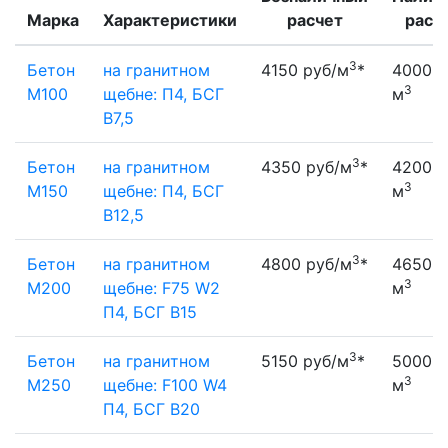
Марка
Характеристики
расчет
расч
3
Бетон
на гранитном
4150 руб/м
*
4000 р
3
М100
щебне: П4, БСГ
м
В7,5
3
Бетон
на гранитном
4350 руб/м
*
4200 р
3
М150
щебне: П4, БСГ
м
В12,5
3
Бетон
на гранитном
4800 руб/м
*
4650 р
3
М200
щебне: F75 W2
м
П4, БСГ В15
3
Бетон
на гранитном
5150 руб/м
*
5000 р
3
М250
щебне: F100 W4
м
П4, БСГ В20