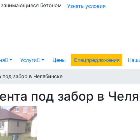
и занимающиеся бетоном
Узнать условия
ия
Услуги
Цены
Спецпредложения
Наши
 под забор в Челябинске
ента под забор в Чел