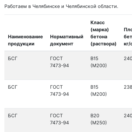
Работаем в Челябинске и Челябинской области.
Класс
(марка)
Пл
Наименование
Нормативный
бетона
бет
продукции
документ
(раствора)
кг/
БСГ
ГОСТ
В15
24
7473-94
(М200)
БСГ
ГОСТ
В15
23
7473-94
(М200)
БСГ
ГОСТ
В20
24
7473-94
(М250)